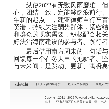
纵使2022有无数风雨磨难，但
心，团结一致，定能够踏浪前行、奔
年新的起点上，建亚律师自行车普
贸港，持续关注弱势群体，紧密结
和群众的现实需要，积极配合相关
好法治海南建设的参与者、践行者
最后借用南方周末的一句话与诸
回馈每一个在冬天里的抱薪者、坚
与未来间，是跳动、更新、寓瞬息
甘肃正天合律师事务所
最高人民检察院
最高人民法院
海南建亚律师事
Copyright 2012 -
2026 Powered by jianya
地址：三亚市吉阳区迎宾路苏商大厦二楼 电话：0898-