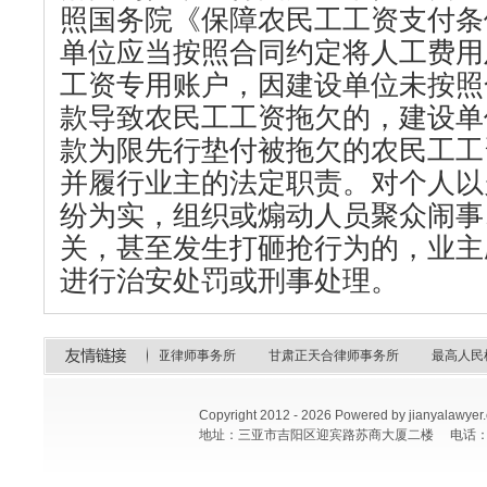
照国务院《保障农民工工资支付条
单位应当按照合同约定将人工费用
工资专用账户，因建设单位未按照
款导致农民工工资拖欠的，建设单
款为限先行垫付被拖欠的农民工工
并履行业主的法定职责。对个人以
纷为实，组织或煽动人员聚众闹事
关，甚至发生打砸抢行为的，业主
进行治安处罚或刑事处理。
高人民法院
海南建亚律师事务所
甘肃正天合律师事务所
最高人民检察
Copyright 2012 -
2026 Powered by jianya
地址：三亚市吉阳区迎宾路苏商大厦二楼 电话：0898-